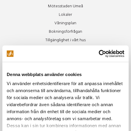
Mötesstaden Umeå
Lokaler
Våningsplan
Bokningsförfrågan
Tillgänglighet i vårt hus
Teknik
Restaurang
Äpplet
Denna webbplats använder cookies
Specialkost Äpplet
Vi använder enhetsidentifierare för att anpassa innehållet
Freja
och annonserna till användarna, tillhandahålla funktioner
för sociala medier och analysera vår trafik. Vi
Vinluncher
vidarebefordrar även sådana identifierare och annan
Beer Club
information från din enhet till de sociala medier och
Soul Train
annons- och analysföretag som vi samarbetar med.
Dessa kan i sin tur kombinera informationen med annan