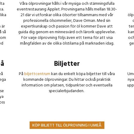
lta
Våra ölprovningar hålls i vår mysiga och stämningsfulla
ka.
eventrestaurang Äpplet. Provningarna hålls mellan 18.30-
lika
21 där vi utforskar olika ölsorter tillsammans med vår
ölp
professionella ölsommelier, Dave Orman. Med sin
 är
expertkunskap och passion för öl kommer Dave att
te
å så
guida dig genom en minnesvärd och lärorik upplevelse.
kan
 som
För varje ölprovning följs även ett tema för att visa
och
ed
mångfalden av de olika ölstilarna på marknaden idag.
ge
eå
Biljetter
eå
På
biljettcentrum
kan du enkelt köpa biljetter till våra
Ume
lega
kommande ölprovningar. Du hittar också praktisk
nya
n
information om platsen, tidpunkter och eventuella
upp
lse
specialerbjudanden.
ya
oss
KÖP BILJETT TILL ÖLPROVNING I UMEÅ