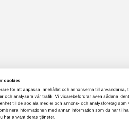
r cookies
rare för att anpassa innehållet och annonserna till användarna, t
er och analysera vår trafik. Vi vidarebefordrar även sådana ident
efonnummer:
Besöksadress:
 enhet till de sociala medier och annons- och analysföretag som
 konferens:
090 - 15 62 30
Umeå Folkets Hus
ombinera informationen med annan information som du har tillhand
l och reception:
090 - 15 62
Skolgatan 59
u har använt deras tjänster.
903 29 Umeå
aurang Äpplet:
090 - 15 62 44