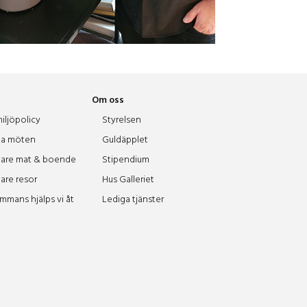
Om oss
iljöpolicy
Styrelsen
a möten
Guldäpplet
are mat & boende
Stipendium
are resor
Hus Galleriet
ammans hjälps vi åt
Lediga tjänster