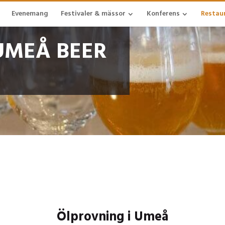
Evenemang
Festivaler & mässor
Konferens
Restau
UMEÅ BEER
Ölprovning i Umeå