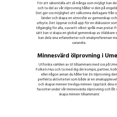
För att säkerställa att så många som möjligt kan de
och ta del av vår ölprovning håller vi den på engels
Det ger oss möjlighet att välkomna deltagare från o
länder och skapa en atmosfär av gemenskap och
utbyte. Det öppnar också upp för en diskussion som
tillgänglig för alla, oavsett vilket språk man pratar. P
sätt kan vi skapa en global gemenskap av ölälskare
kan dela sina erfarenheter och smakpreferenser m
varandra.
Minnesvärd ölprovning i Um
Utforska världen av öl tillsammans med oss på Um
Folkets Hus och ta med dig din kompis, partner, kol
eller någon annan du håller kär. En ölprovning de
perfekta aktiviteten som både är en smakuppleve
och skapar minnen trevliga minnen. Upptäck dina n
favoriter under vår minnesvärda ölprovning och låt 
skapa minnen tillsammans!