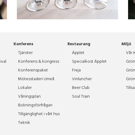
Konferens
Restaurang
Miljö
Tjänster
Äpplet
Vår m
ival
Konferens & kongress
Specialkost Äpplet
Grön
Konferenspaket
Freja
Grön
Mötesstaden Umeå
Vinluncher
Grön
Lokaler
Beer Club
Tills
Våningsplan
Soul Train
Bokningsförfrågan
Tillgänglighet i vårt hus
Teknik