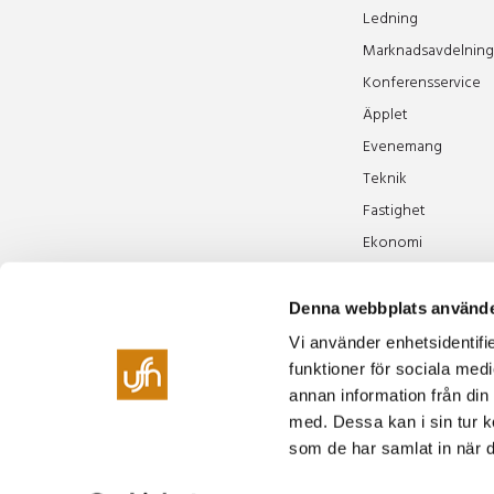
Ledning
Marknadsavdelning
Konferensservice
Äpplet
Evenemang
Teknik
Fastighet
Ekonomi
Offert
Denna webbplats använde
Vi använder enhetsidentifie
funktioner för sociala medi
Tel
annan information från din
Boka
med. Dessa kan i sin tur k
Växe
som de har samlat in när d
00
Rest