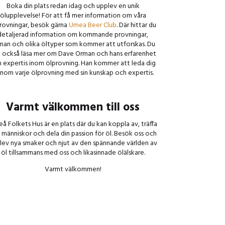
Boka din plats redan idag och upplev en unik
ölupplevelse! För att få mer information om våra
rovningar, besök gärna
Umea Beer Club
. Där hittar du
detaljerad information om kommande provningar,
man och olika öltyper som kommer att utforskas. Du
 också läsa mer om Dave Orman och hans erfarenhet
 expertis inom ölprovning. Han kommer att leda dig
nom varje ölprovning med sin kunskap och expertis.
Varmt välkommen till oss
å Folkets Hus är en plats där du kan koppla av, träffa
 människor och dela din passion för öl.
Besök oss och
lev nya smaker och njut av den spännande världen av
öl tillsammans med oss och likasinnade ölälskare.
Varmt välkommen!