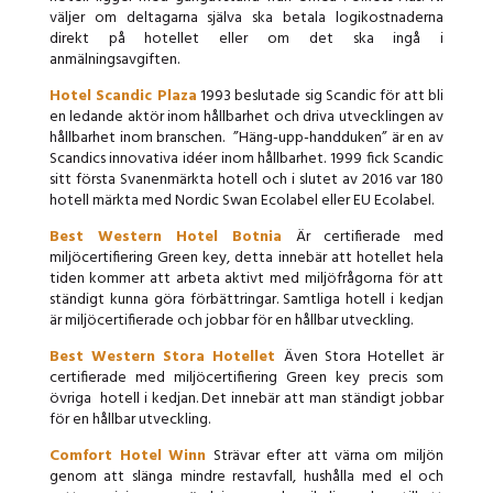
väljer om deltagarna själva ska betala logikostnaderna
direkt på hotellet eller om det ska ingå i
anmälningsavgiften.
Hotel Scandic Plaza
1993 beslutade sig Scandic för att bli
en ledande aktör inom hållbarhet och driva utvecklingen av
hållbarhet inom branschen. ”Häng-upp-handduken” är en av
Scandics innovativa idéer inom hållbarhet. 1999 fick Scandic
sitt första Svanenmärkta hotell och i slutet av 2016 var 180
hotell märkta med Nordic Swan Ecolabel eller EU Ecolabel.
Best Western Hotel Botnia
Är certifierade med
miljöcertifiering Green key, detta innebär att hotellet hela
tiden kommer att arbeta aktivt med miljöfrågorna för att
ständigt kunna göra förbättringar. Samtliga hotell i kedjan
är miljöcertifierade och jobbar för en hållbar utveckling.
Best Western Stora Hotellet
Även Stora Hotellet är
certifierade med miljöcertifiering Green key precis som
övriga hotell i kedjan. Det innebär att man ständigt jobbar
för en hållbar utveckling.
Comfort Hotel Winn
Strävar efter att värna om miljön
genom att slänga mindre restavfall, hushålla med el och