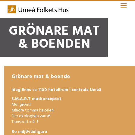
GRÖNARE MAT
& BOENDEN
Grönare mat & boende
Idag finns ca 1100 hotellrum i centrala Umeå
S.M.A.R.T matkonceptet
Mer grönt!
Mindre tomma kalorier!
Fler ekologiska varor!
Transportsnålt!
Bo miljövänligare