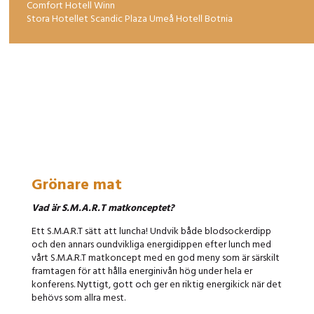
Comfort Hotell Winn
Stora Hotellet Scandic Plaza Umeå Hotell Botnia
Grönare mat
Vad är S.M.A.R.T matkonceptet?
Ett S.M.A.R.T sätt att luncha! Undvik både blodsockerdipp
och den annars oundvikliga energidippen efter lunch med
vårt S.M.A.R.T matkoncept med en god meny som är särskilt
framtagen för att hålla energinivån hög under hela er
konferens. Nyttigt, gott och ger en riktig energikick när det
behövs som allra mest.