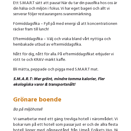
Ett S.M.A.R.T sätt att pausa! När du tar din pausfika hos oss är
din hälsa och miljön i fokus. Vi har eget bageri och allt vi
serverar följer restaurangens svanenmärkning.
Förmiddagsfika – Fyll på med energi så att koncentrationen
räcker fram till lunch!
Eftermiddagsfika – Välj och vraka bland vårt nyttiga och
hembakade utbud av eftermiddagsfika.
Nått för dig, nått för alla. På eftermiddagsfikat erbjuder vi
rött te och KRAV-märkt kaffe.
Bli mätta, peppade och pigga med S.M.A.R.T mat.
S.M.A.R.T: Mer grönt, mindre tomma kalorier, Fler
ekologiska varor & transportsnålt!
Grönare boende
Bo på miljöhotell
Vi samarbetar med ett gäng trevliga hotell i närområdet. Vi
bokar rum på ett hotell som passar just er och de allra flesta
hotell ligger med gångavstånd från Umeå Folkets Hus. Ni