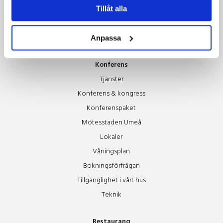
Jazzfestivalen
Tillåt alla
Vin i Umeå
Umeå Beer Festival
Anpassa
Konferens
Tjänster
Konferens & kongress
Konferenspaket
Mötesstaden Umeå
Lokaler
Våningsplan
Bokningsförfrågan
Tillgänglighet i vårt hus
Teknik
Restaurang