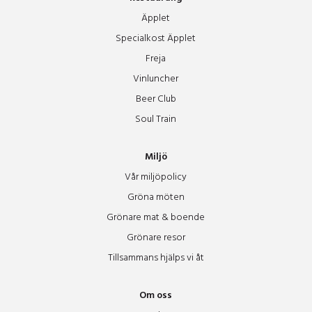
Äpplet
Specialkost Äpplet
Freja
Vinluncher
Beer Club
Soul Train
Miljö
Vår miljöpolicy
Gröna möten
Grönare mat & boende
Grönare resor
Tillsammans hjälps vi åt
Om oss