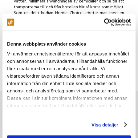
vatten, minimera användningen av kemikalier och se till att
transporterna till och från hotellen blir så korta som möjligt.
Som en del i kedjan Nordic Choice arbetar man med en
egen certifiering av kedjans hotell som heter WeCare, det
handlar om hur de i sin dagliga verksamhet tar hand om
människor, miljö och lönsamhet på samma gång.
Denna webbplats använder cookies
Kontakta oss för hjälp med bokning
Vi använder enhetsidentifierare för att anpassa innehållet
och annonserna till användarna, tillhandahålla funktioner
för sociala medier och analysera vår trafik. Vi
vidarebefordrar även sådana identifierare och annan
information från din enhet till de sociala medier och
annons- och analysföretag som vi samarbetar med.
Dessa kan i sin tur kombinera informationen med annan
Evenemang
information som du har tillhandahållit eller som de har
samlat in när du har använt deras tjänster.
Festivaler & mässor
Visa detaljer
House of Metal
Powerpose FM festival