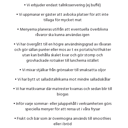
• Vi erbjuder endast tallriksservering (ej buffé)
• Vi uppmanar er gäster att avboka platser för att inte
tillaga för mycket mat
• Menyerna planeras utifrån att eventuella överblivna
råvaror ska kunna användas igen
• Vi har övergått till en högre användningsgrad av råvaran
och gör sällan puréer eller mos av t ex potatis/rotfrukter
utan kan behålla skalet kvar och gör stomp och
grovhackade rotsaker till luncherna istället
• Vi mixar stjälkar från grönsaker till smaksatta oljor
• Vi har bytt ut salladstallrikarna mot mindre salladsskålar
• Vi har matkvarnar där matrester kvarnas och sedan blir till
biogas
• Inför varje sommar- eller juluppehåll i verksamheten görs
speciella menyer för att rensa ut i våra frysar
• Frukt och bär som är övermogna används till smoothies
eller i bröd