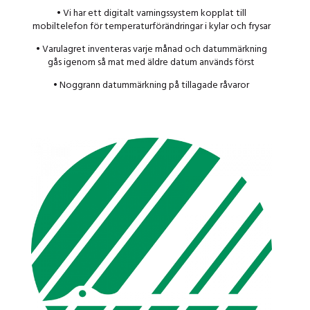
• Vi har ett digitalt varningssystem kopplat till
mobiltelefon för temperaturförändringar i kylar och frysar
• Varulagret inventeras varje månad och datummärkning
gås igenom så mat med äldre datum används först
• Noggrann datummärkning på tillagade råvaror