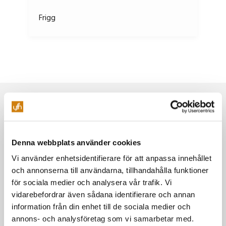
Frigg
Galleriet
Gere
Evenemang
Grim
Festivaler & mässor
House of Metal
Höder
Denna webbplats använder cookies
Powerpose FM festival
Vi använder enhetsidentifierare för att anpassa innehållet
Jazzfestivalen
och annonserna till användarna, tillhandahålla funktioner
Idun
Vin i Umeå
för sociala medier och analysera vår trafik. Vi
vidarebefordrar även sådana identifierare och annan
Umeå Beer Festival
Idun
information från din enhet till de sociala medier och
annons- och analysföretag som vi samarbetar med.
Konferens