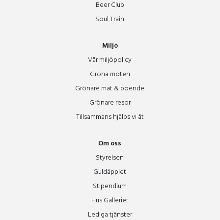
Peterson Berger Salen
Beer Club
Soul Train
Rå
Miljö
Vår miljöpolicy
Ran
Gröna möten
Grönare mat & boende
Restaurang äpplet
Grönare resor
Tillsammans hjälps vi åt
Rist
Om oss
Rota
Styrelsen
Guldäpplet
Sleipner
Stipendium
Hus Galleriet
Lediga tjänster
Studion