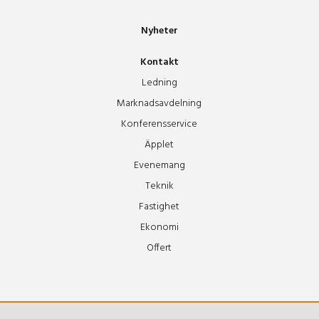
Nyheter
Teaterfoajen
Kontakt
Tonsalen
Ledning
Marknadsavdelning
Konferensservice
Tor
Äpplet
Evenemang
Tyr
Teknik
Fastighet
Vidar
Ekonomi
Offert
Ymer