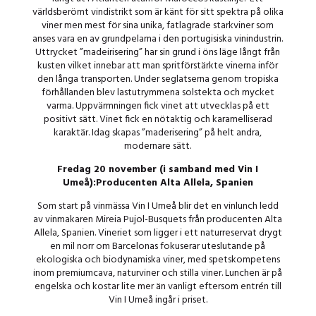
världsberömt vindistrikt som är känt för sitt spektra på olika
viner men mest för sina unika, fatlagrade starkviner som
anses vara en av grundpelarna i den portugisiska vinindustrin.
Uttrycket ”madeirisering” har sin grund i öns läge långt från
kusten vilket innebar att man spritförstärkte vinerna inför
den långa transporten. Under seglatserna genom tropiska
förhållanden blev lastutrymmena solstekta och mycket
varma. Uppvärmningen fick vinet att utvecklas på ett
positivt sätt. Vinet fick en nötaktig och karamelliserad
karaktär. Idag skapas ”maderisering” på helt andra,
modernare sätt.
Fredag 20 november (i samband med Vin I
Umeå):Producenten Alta Allela, Spanien
Som start på vinmässa Vin I Umeå blir det en vinlunch ledd
av vinmakaren Mireia Pujol-Busquets från producenten Alta
Allela, Spanien. Vineriet som ligger i ett naturreservat drygt
en mil norr om Barcelonas fokuserar uteslutande på
ekologiska och biodynamiska viner, med spetskompetens
inom premiumcava, naturviner och stilla viner. Lunchen är på
engelska och kostar lite mer än vanligt eftersom entrén till
Vin I Umeå ingår i priset.