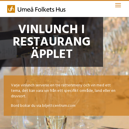
VINLUNCH I
RESTAURANG
ÄPPLET
Varje vinlunch serveras en tre rättersmeny och vin med ett
tema, det kan vara vin från ett specifikt område, land eller en
druvsort.
Bord bokar du via biljettcentrum.com