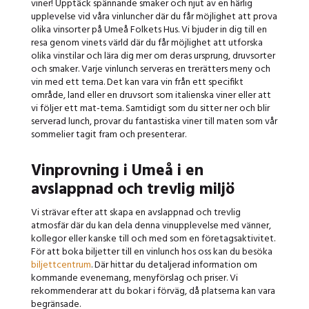
viner!
Upptäck spännande smaker och njut av en härlig
upplevelse vid våra vinluncher där du får möjlighet att prova
olika vinsorter på Umeå Folkets Hus. Vi bjuder in dig till en
resa genom vinets värld där du får möjlighet att utforska
olika vinstilar och lära dig mer om deras ursprung, druvsorter
och smaker.
Varje vinlunch serveras en trerätters meny och
vin med ett tema. Det kan vara vin från ett specifikt
område, land eller en druvsort som italienska viner eller att
vi följer ett mat-tema. Samtidigt som du sitter ner och blir
serverad lunch, provar du fantastiska viner till maten som vår
sommelier tagit fram och presenterar.
Vinprovning i Umeå i en
avslappnad och trevlig miljö
Vi strävar efter att skapa en avslappnad och trevlig
atmosfär där du kan dela denna vinupplevelse med vänner,
kollegor eller kanske till och med som en företagsaktivitet.
För att boka biljetter till en vinlunch hos oss kan du besöka
biljettcentrum
. Där hittar du detaljerad information om
kommande evenemang, menyförslag och priser. Vi
rekommenderar att du bokar i förväg, då platserna kan vara
begränsade.