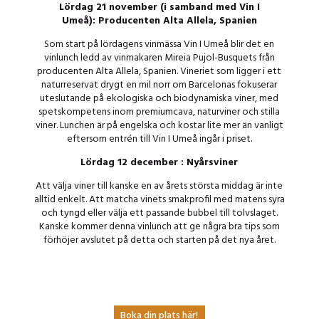
Lördag 21 november (i samband med Vin I
Umeå): Producenten Alta Allela, Spanien
Som start på lördagens vinmässa Vin I Umeå blir det en
vinlunch ledd av vinmakaren Mireia Pujol-Busquets från
producenten Alta Allela, Spanien. Vineriet som ligger i ett
naturreservat drygt en mil norr om Barcelonas fokuserar
uteslutande på ekologiska och biodynamiska viner, med
spetskompetens inom premiumcava, naturviner och stilla
viner. Lunchen är på engelska och kostar lite mer än vanligt
eftersom entrén till Vin I Umeå ingår i priset.
Lördag 12 december : Nyårsviner
Att välja viner till kanske en av årets största middag är inte
alltid enkelt. Att matcha vinets smakprofil med matens syra
och tyngd eller välja ett passande bubbel till tolvslaget.
Kanske kommer denna vinlunch att ge några bra tips som
förhöjer avslutet på detta och starten på det nya året.
Boka din plats här!