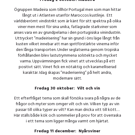
Ögruppen Madeira som tillhör Portugal men som man hittar
långt ut i Atlanten utanför Maroccos kustlinje. Ett
världsberömt vindistrikt som är känt för sitt spektra på olika
viner men mest för sina unika, fatlagrade starkviner som
anses vara en av grundpelarna i den portugisiska vinindustrin.
Uttrycket ”madeirisering” har sin grund i öns läge långt från
kusten vilket innebar att man spritförstärkte vinerna inför
den långa transporten. Under seglatserna genom tropiska
förhållanden blev lastutrymmena solstekta och mycket
varma. Uppvärmningen fick vinet att utvecklas på ett
positivt sätt. Vinet fick en nötaktig och karamelliserad
karaktär. Idag skapas ”maderisering” på helt andra,
modernare sätt.
Fredag 30 oktober: Vilt och vin
Ett efterfrågat tema som skall försöka svara på några av de
frågor och myter som omger vilt och vin. Vilken typ av vin
passar till olika typer av vilt? Kan man dricka vitt till kött…
Här ställs både kök och sommelier på prov för att överraska
i ett tema som ligger många varmt om hjärtat.
Fredag 11 december: Nyårsviner