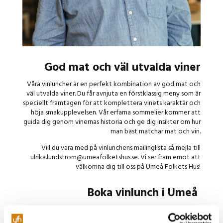
God mat och väl utvalda viner
Våra vinluncher är en perfekt kombination av god mat och
väl utvalda viner. Du får avnjuta en förstklassig meny som är
speciellt framtagen för att komplettera vinets karaktär och
höja smakupplevelsen. Vår erfarna sommelier kommer att
guida dig genom vinernas historia och ge dig insikter om hur
man bäst matchar mat och vin.
Vill du vara med på vinlunchens mailinglista så mejla till
ulrika.lundstrom@umeafolketshus.se. Vi ser fram emot att
välkomna dig till oss på Umeå Folkets Hus!
Boka vinlunch i Umeå
Missa inte Umeås bästa vinlunch! Vi ser fram emot att
välkomna dig till en härlig upplevelse fylld med vin, mat och