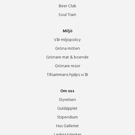
Beer Club
Soul Train
Miljö
Vår miljöpolicy
Gröna möten
Grönare mat & boende
Grönare resor
Tillsammans hjälps vi åt
Om oss
Styrelsen
Guldäpplet
Stipendium
Hus Galleriet
Lediga tjänster