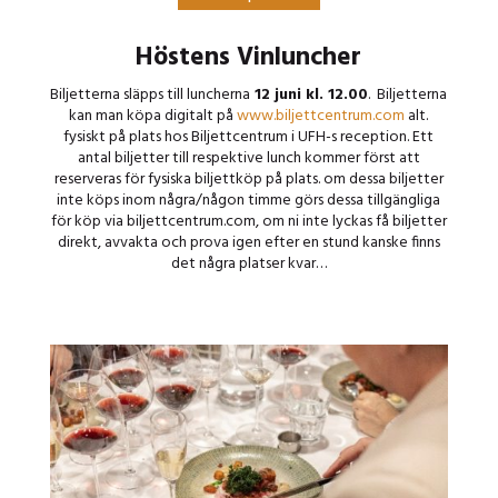
Höstens Vinluncher
Biljetterna släpps till luncherna
12 juni kl. 12.00
. Biljetterna
kan man köpa digitalt på
www.biljettcentrum.com
alt.
fysiskt på plats hos Biljettcentrum i UFH-s reception. Ett
antal biljetter till respektive lunch kommer först att
reserveras för fysiska biljettköp på plats. om dessa biljetter
inte köps inom några/någon timme görs dessa tillgängliga
för köp via biljettcentrum.com, om ni inte lyckas få biljetter
direkt, avvakta och prova igen efter en stund kanske finns
det några platser kvar…