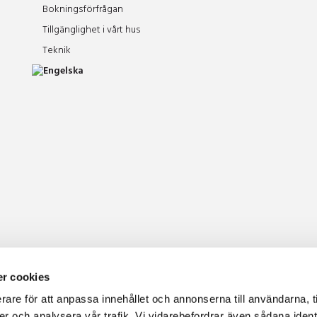
Bokningsförfrågan
Tillgänglighet i vårt hus
Teknik
r cookies
rare för att anpassa innehållet och annonserna till användarna, t
er och analysera vår trafik. Vi vidarebefordrar även sådana ident