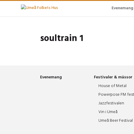
Evenemang
soultrain 1
Evenemang
Festivaler & mässor
House of Metal
Powerpose FM fest
Jazzfestivalen
Vin i Umeå
Umeå Beer Festival