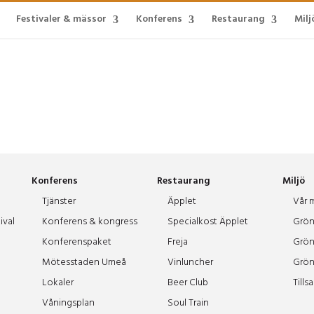
Festivaler & mässor
Konferens
Restaurang
Milj
Konferens
Restaurang
Miljö
Tjänster
Äpplet
Vår m
ival
Konferens & kongress
Specialkost Äpplet
Grön
Konferenspaket
Freja
Grön
Mötesstaden Umeå
Vinluncher
Grön
Lokaler
Beer Club
Tills
Våningsplan
Soul Train