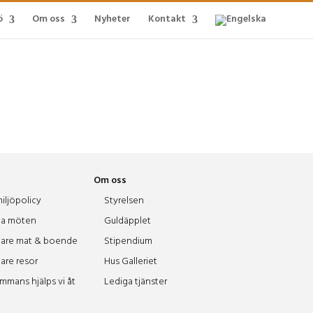
ö
Om oss
Nyheter
Kontakt
Om oss
iljöpolicy
Styrelsen
a möten
Guldäpplet
are mat & boende
Stipendium
are resor
Hus Galleriet
ammans hjälps vi åt
Lediga tjänster