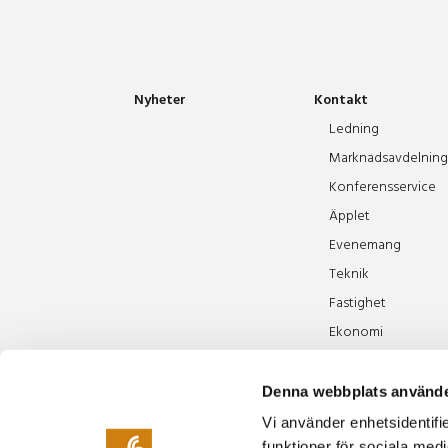
Nyheter
Kontakt
Ledning
Marknadsavdelning
Konferensservice
Äpplet
Evenemang
Teknik
Fastighet
Ekonomi
Offert
Denna webbplats använde
Vi använder enhetsidentifie
funktioner för sociala medi