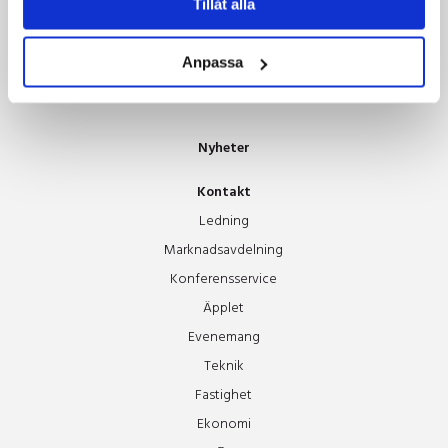
Tillåt alla
Guldäpplet
Stipendium
Anpassa
Hus Galleriet
Lediga tjänster
Nyheter
Kontakt
Ledning
Marknadsavdelning
Konferensservice
Äpplet
Evenemang
Teknik
Fastighet
Ekonomi