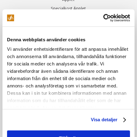
Specialkost Äpplet
Freja
Vinluncher
Beer Club
Denna webbplats använder cookies
Soul Train
Vi använder enhetsidentifierare för att anpassa innehållet
och annonserna till användarna, tillhandahålla funktioner
Miljö
för sociala medier och analysera vår trafik. Vi
Vår miljöpolicy
vidarebefordrar även sådana identifierare och annan
Gröna möten
information från din enhet till de sociala medier och
annons- och analysföretag som vi samarbetar med.
Grönare mat & boende
Dessa kan i sin tur kombinera informationen med annan
Grönare resor
information som du har tillhandahållit eller som de har
Tillsammans hjälps vi åt
samlat in när du har använt deras tjänster.
Visa detaljer
Om oss
Styrelsen