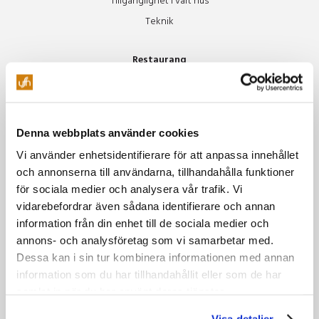
Tillgänglighet i vårt hus
Teknik
Restaurang
Äpplet
Specialkost Äpplet
Freja
Denna webbplats använder cookies
Vinluncher
Vi använder enhetsidentifierare för att anpassa innehållet
Beer Club
och annonserna till användarna, tillhandahålla funktioner
Soul Train
för sociala medier och analysera vår trafik. Vi
vidarebefordrar även sådana identifierare och annan
Miljö
information från din enhet till de sociala medier och
annons- och analysföretag som vi samarbetar med.
Vår miljöpolicy
Dessa kan i sin tur kombinera informationen med annan
Gröna möten
information som du har tillhandahållit eller som de har
Grönare mat & boende
samlat in när du har använt deras tjänster.
Grönare resor