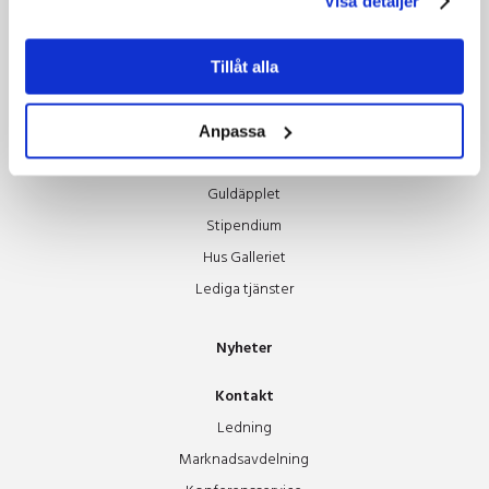
Visa detaljer
Grönare mat & boende
Grönare resor
Tillåt alla
Tillsammans hjälps vi åt
Om oss
Anpassa
Styrelsen
Guldäpplet
Stipendium
Hus Galleriet
Lediga tjänster
Nyheter
Kontakt
Ledning
Marknadsavdelning