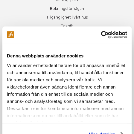
Våningsplan
Bokningsförfrågan
Tillgänglighet i vårt hus
Teknik
Restaurang
Äpplet
Denna webbplats använder cookies
Specialkost Äpplet
Vi använder enhetsidentifierare för att anpassa innehållet
Freja
och annonserna till användarna, tillhandahålla funktioner
Vinluncher
för sociala medier och analysera vår trafik. Vi
Beer Club
vidarebefordrar även sådana identifierare och annan
Soul Train
information från din enhet till de sociala medier och
annons- och analysföretag som vi samarbetar med.
Dessa kan i sin tur kombinera informationen med annan
Miljö
information som du har tillhandahållit eller som de har
Vår miljöpolicy
samlat in när du har använt deras tjänster.
Gröna möten