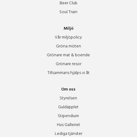
Peterson Berger Salen
Beer Club
Soul Train
Rå
Miljö
Vår miljöpolicy
Ran
Gröna möten
Grönare mat & boende
Restaurang äpplet
Grönare resor
Tillsammans hjälps vi åt
Rist
Om oss
Rota
Styrelsen
Guldäpplet
Sleipner
Stipendium
Hus Galleriet
Lediga tjänster
Studion