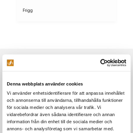
Frigg
Galleriet
Gere
Evenemang
Grim
Festivaler & mässor
House of Metal
Höder
Denna webbplats använder cookies
Powerpose FM festival
Vi använder enhetsidentifierare för att anpassa innehållet
Jazzfestivalen
och annonserna till användarna, tillhandahålla funktioner
Idun
Vin i Umeå
för sociala medier och analysera vår trafik. Vi
vidarebefordrar även sådana identifierare och annan
Umeå Beer Festival
Idun
information från din enhet till de sociala medier och
annons- och analysföretag som vi samarbetar med.
Konferens