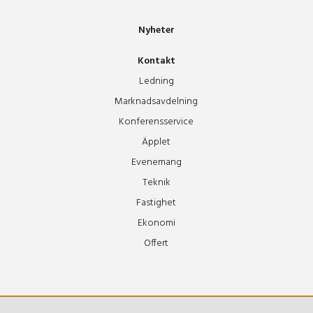
Nyheter
Teaterfoajen
Kontakt
Tonsalen
Ledning
Marknadsavdelning
Konferensservice
Tor
Äpplet
Evenemang
Tyr
Teknik
Fastighet
Vidar
Ekonomi
Offert
Ymer