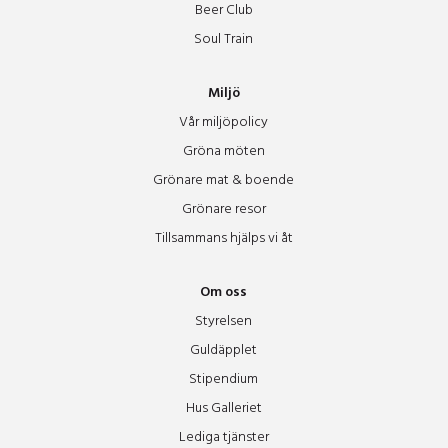
Peterson Berger Salen
Beer Club
Soul Train
Rå
Miljö
Vår miljöpolicy
Ran
Gröna möten
Grönare mat & boende
Restaurang äpplet
Grönare resor
Tillsammans hjälps vi åt
Rist
Om oss
Rota
Styrelsen
Guldäpplet
Sleipner
Stipendium
Hus Galleriet
Lediga tjänster
Studion