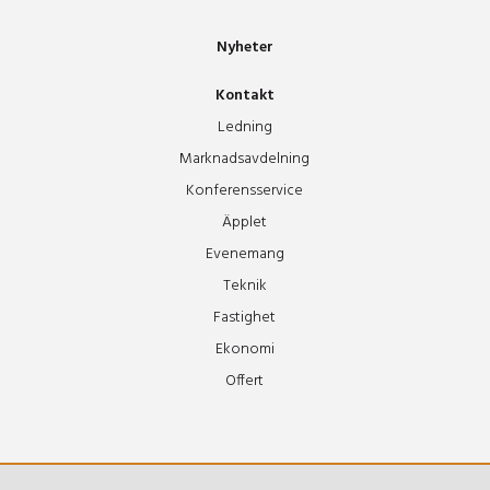
Nyheter
Teaterfoajen
Kontakt
Tonsalen
Ledning
Marknadsavdelning
Konferensservice
Tor
Äpplet
Evenemang
Tyr
Teknik
Fastighet
Vidar
Ekonomi
Offert
Ymer