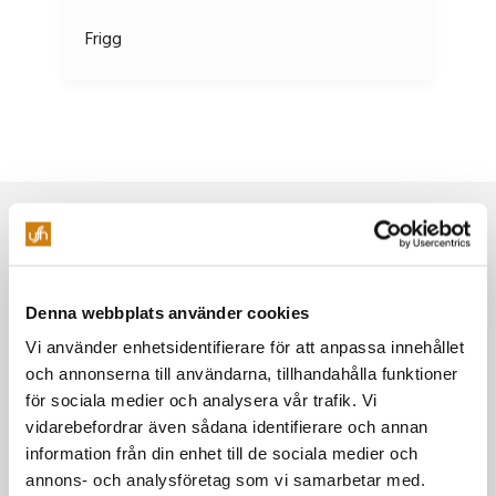
Frigg
Galleriet
Gere
Evenemang
Grim
Festivaler & mässor
House of Metal
Höder
Denna webbplats använder cookies
Powerpose FM festival
Vi använder enhetsidentifierare för att anpassa innehållet
Jazzfestivalen
och annonserna till användarna, tillhandahålla funktioner
Idun
Vin i Umeå
för sociala medier och analysera vår trafik. Vi
vidarebefordrar även sådana identifierare och annan
Umeå Beer Festival
Idun
information från din enhet till de sociala medier och
annons- och analysföretag som vi samarbetar med.
Konferens