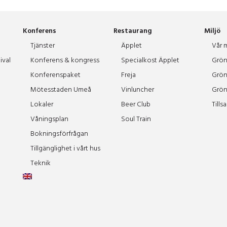
Konferens
Restaurang
Miljö
Tjänster
Äpplet
Vår m
ival
Konferens & kongress
Specialkost Äpplet
Grön
Konferenspaket
Freja
Grön
Mötesstaden Umeå
Vinluncher
Grön
Lokaler
Beer Club
Tills
Våningsplan
Soul Train
Bokningsförfrågan
Tillgänglighet i vårt hus
Teknik