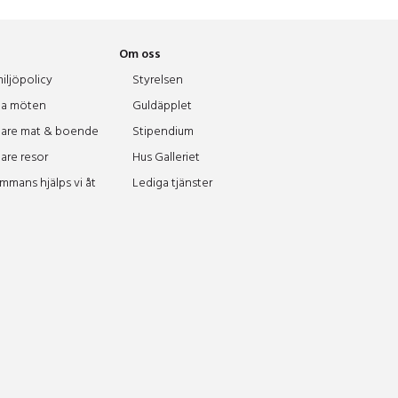
Om oss
iljöpolicy
Styrelsen
a möten
Guldäpplet
are mat & boende
Stipendium
are resor
Hus Galleriet
ammans hjälps vi åt
Lediga tjänster