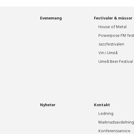
Evenemang
Festivaler & mässor
House of Metal
Powerpose FM fest
Jazzfestivalen
Vin i Umeå
Umeå Beer Festival
Nyheter
Kontakt
Ledning
Marknadsavdelning
Konferensservice