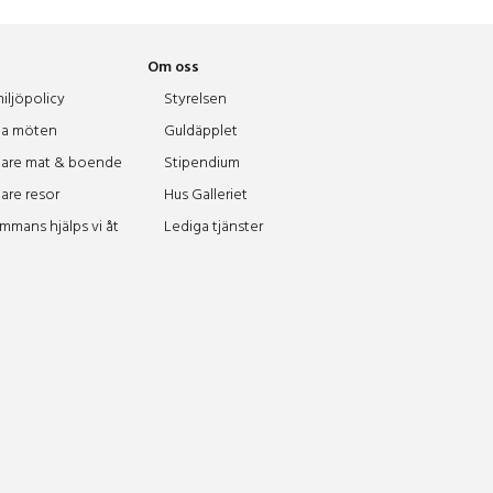
Om oss
iljöpolicy
Styrelsen
a möten
Guldäpplet
are mat & boende
Stipendium
are resor
Hus Galleriet
ammans hjälps vi åt
Lediga tjänster