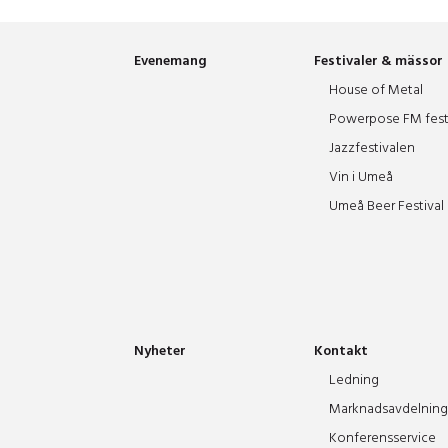
Evenemang
Festivaler & mässor
House of Metal
Powerpose FM fest
Jazzfestivalen
Vin i Umeå
Umeå Beer Festival
Nyheter
Kontakt
Ledning
Marknadsavdelning
Konferensservice