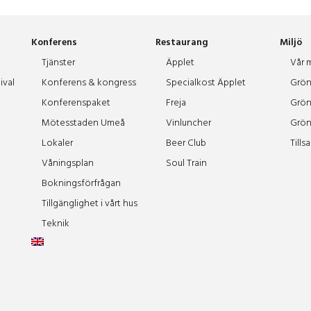
Konferens
Restaurang
Miljö
Tjänster
Äpplet
Vår m
ival
Konferens & kongress
Specialkost Äpplet
Grön
Konferenspaket
Freja
Grön
Mötesstaden Umeå
Vinluncher
Grön
Lokaler
Beer Club
Tills
Våningsplan
Soul Train
Bokningsförfrågan
Tillgänglighet i vårt hus
Teknik