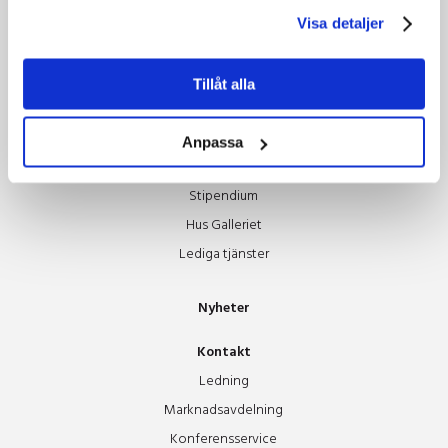
Visa detaljer
Grönare resor
Tillsammans hjälps vi åt
Tillåt alla
Om oss
Styrelsen
Anpassa
Guldäpplet
Stipendium
Hus Galleriet
Lediga tjänster
Nyheter
Kontakt
Ledning
Marknadsavdelning
Konferensservice