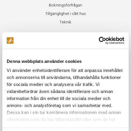
Bokningsförfrågan
Tillgänglighet i vårt hus
Teknik
Restaurang
Äpplet
Specialkost Äpplet
Denna webbplats använder cookies
Freja
Vi använder enhetsidentifierare för att anpassa innehållet
Vinluncher
och annonserna till användarna, tillhandahålla funktioner
Beer Club
för sociala medier och analysera vår trafik. Vi
Soul Train
vidarebefordrar även sådana identifierare och annan
information från din enhet till de sociala medier och
Miljö
annons- och analysföretag som vi samarbetar med.
Dessa kan i sin tur kombinera informationen med annan
Vår miljöpolicy
information som du har tillhandahållit eller som de har
Gröna möten
samlat in när du har använt deras tjänster.
Grönare mat & boende