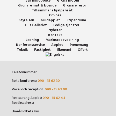
Vår miljöpolicy
Gröna möten
Grönare mat & boende
Grönare resor
Tillsammans hjälps vi åt
Om oss
Styrelsen
Guldäpplet
Stipendium
Hus Galleriet
Lediga tjänster
Nyheter
Kontakt
Ledning
Marknadsavdelning
Konferensservice
Äpplet
Evenemang
Teknik
Fastighet
Ekonomi
Offert
Telefonnummer:
Boka konferens:
090 - 15 62 30
Växel och reception:
090 - 15 62 00
Restaurang Äpplet:
090 - 15 62 44
Besöksadress:
Umeå Folkets Hus