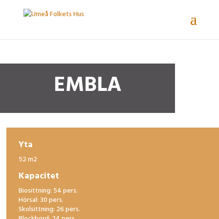
EMBLA
Yta
52 m2
Kapacitet
Biosittning: 54 pers.
Hörsal: 30 pers.
Skolsittning: 26 pers.
Blockbord: 24 pers.