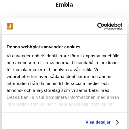
Embla
Medelstor lokal som erbjuder flera olika typer av dukningar.
Som flest kan man sitta 54 personer i biosittning.
Boka lokal
Denna webbplats använder cookies
Vi använder enhetsidentifierare för att anpassa innehållet
och annonserna till användarna, tillhandahålla funktioner
för sociala medier och analysera vår trafik. Vi
Klicka här för att få en VR-
vidarebefordrar även sådana identifierare och annan
tur!
information från din enhet till de sociala medier och
annons- och analysföretag som vi samarbetar med.
Dessa kan i sin tur kombinera informationen med annan
information som du har tillhandahållit eller som de har
samlat in när du har använt deras tjänster.
Visa detaljer