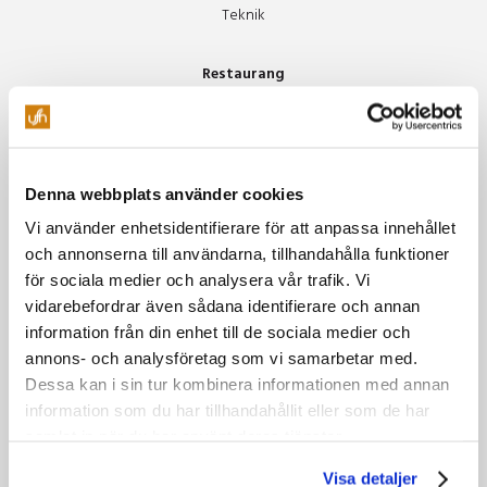
Teknik
Restaurang
Äpplet
Specialkost Äpplet
Freja
Denna webbplats använder cookies
Vinluncher
Vi använder enhetsidentifierare för att anpassa innehållet
Beer Club
och annonserna till användarna, tillhandahålla funktioner
Soul Train
för sociala medier och analysera vår trafik. Vi
vidarebefordrar även sådana identifierare och annan
Miljö
information från din enhet till de sociala medier och
Vår miljöpolicy
annons- och analysföretag som vi samarbetar med.
Gröna möten
Dessa kan i sin tur kombinera informationen med annan
information som du har tillhandahållit eller som de har
Grönare mat & boende
samlat in när du har använt deras tjänster.
Grönare resor
Tillsammans hjälps vi åt
Visa detaljer