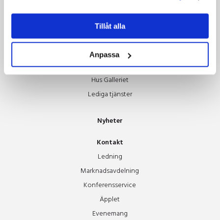
Om oss
Tillåt alla
Styrelsen
Guldäpplet
Anpassa
Stipendium
Hus Galleriet
Lediga tjänster
Nyheter
Kontakt
Ledning
Marknadsavdelning
Konferensservice
Äpplet
Evenemang