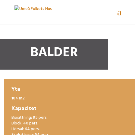
BALDER
Yta
104 m2
Kapacitet
Biosittning: 95 pers.
Block: 40 pers.
Hörsal: 64 pers.
Skolsittning: 54 pers.