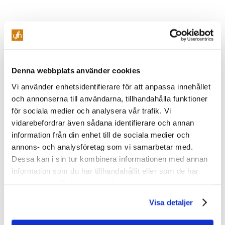
Balder
Stor lokal som erbjuder flera olika typer av dukningar. Som
Denna webbplats använder cookies
flest kan man sitta 95 personer i biosittning.
Vi använder enhetsidentifierare för att anpassa innehållet
och annonserna till användarna, tillhandahålla funktioner
Boka lokal
för sociala medier och analysera vår trafik. Vi
vidarebefordrar även sådana identifierare och annan
information från din enhet till de sociala medier och
annons- och analysföretag som vi samarbetar med.
Klicka här för att få en VR-
Dessa kan i sin tur kombinera informationen med annan
tur!
information som du har tillhandahållit eller som de har
samlat in när du har använt deras tjänster.
Visa detaljer