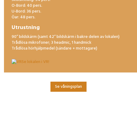
O-Bord: 40 pers.
U-Bord: 36 pers.
Öar: 48 pers.
Utrustning
90” bildskärm (samt 42” bildskärm i bakre delen av lokalen)
Trådlösa mikrofoner; 3 headmic, 1 handmick
Trådlösa hörhjälpmedel (sändare + mottagare)
Se lokalen i VR!
Se våningsplan