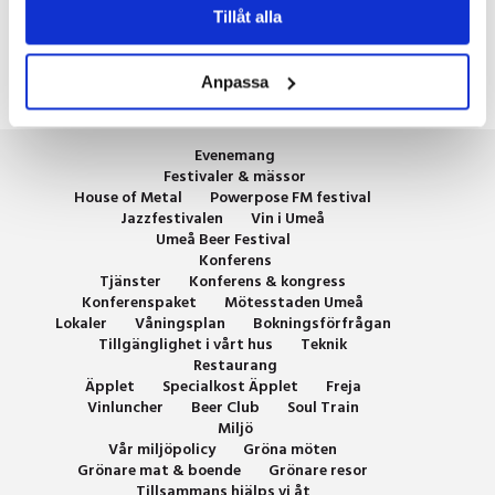
Tillåt alla
Anpassa
Evenemang
Festivaler & mässor
House of Metal
Powerpose FM festival
Jazzfestivalen
Vin i Umeå
Umeå Beer Festival
Konferens
Tjänster
Konferens & kongress
Konferenspaket
Mötesstaden Umeå
Lokaler
Våningsplan
Bokningsförfrågan
Tillgänglighet i vårt hus
Teknik
Restaurang
Äpplet
Specialkost Äpplet
Freja
Vinluncher
Beer Club
Soul Train
Miljö
Vår miljöpolicy
Gröna möten
Grönare mat & boende
Grönare resor
Tillsammans hjälps vi åt