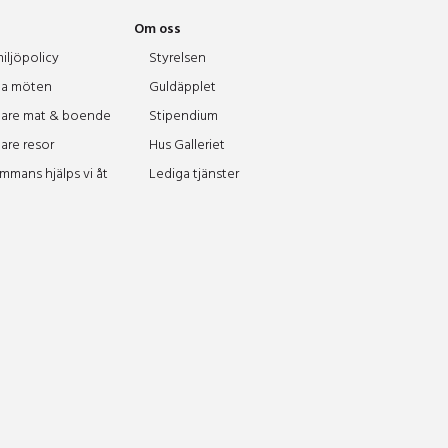
Om oss
iljöpolicy
Styrelsen
a möten
Guldäpplet
are mat & boende
Stipendium
are resor
Hus Galleriet
ammans hjälps vi åt
Lediga tjänster