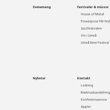
Evenemang
Festivaler & mässor
House of Metal
Powerpose FM fest
Jazzfestivalen
Vin i Umeå
Umeå Beer Festival
Nyheter
Kontakt
Ledning
Marknadsavdelning
Konferensservice
Äpplet