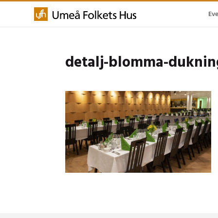
Ev
detalj-blomma-duknin