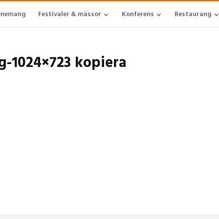
enemang
Festivaler & mässor
Konferens
Restaurang
g-1024×723 kopiera