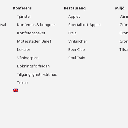
Konferens
Restaurang
Miljö
Tjänster
Äpplet
Vår m
ival
Konferens & kongress
Specialkost Äpplet
Grön
Konferenspaket
Freja
Grön
Mötesstaden Umeå
Vinluncher
Grön
Lokaler
Beer Club
Tills
Våningsplan
Soul Train
Bokningsförfrågan
Tillgänglighet i vårt hus
Teknik