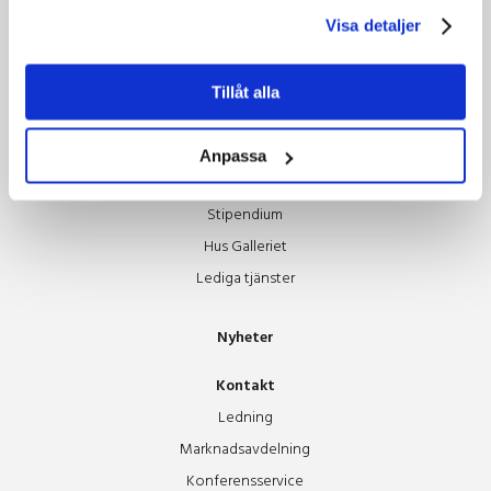
Visa detaljer
Grönare resor
Tillsammans hjälps vi åt
Tillåt alla
Om oss
Styrelsen
Anpassa
Guldäpplet
Stipendium
Hus Galleriet
Lediga tjänster
Nyheter
Kontakt
Ledning
Marknadsavdelning
Konferensservice