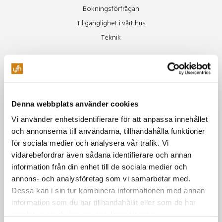
Bokningsförfrågan
Tillgänglighet i vårt hus
Teknik
Restaurang
Äpplet
Specialkost Äpplet
Denna webbplats använder cookies
Freja
Vi använder enhetsidentifierare för att anpassa innehållet
Vinluncher
och annonserna till användarna, tillhandahålla funktioner
Beer Club
för sociala medier och analysera vår trafik. Vi
Soul Train
vidarebefordrar även sådana identifierare och annan
information från din enhet till de sociala medier och
Miljö
annons- och analysföretag som vi samarbetar med.
Dessa kan i sin tur kombinera informationen med annan
Vår miljöpolicy
information som du har tillhandahållit eller som de har
Gröna möten
samlat in när du har använt deras tjänster.
Grönare mat & boende