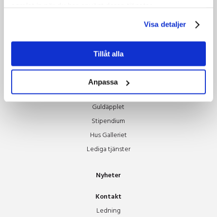
samlat in när du har använt deras tjänster.
Gröna möten
Grönare mat & boende
Visa detaljer
Grönare resor
Tillsammans hjälps vi åt
Tillåt alla
Om oss
Anpassa
Styrelsen
Guldäpplet
Stipendium
Hus Galleriet
Lediga tjänster
Nyheter
Kontakt
Ledning