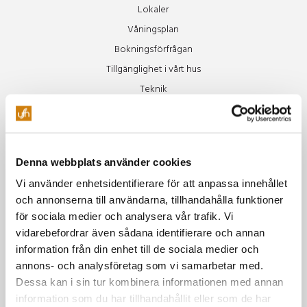
Lokaler
Våningsplan
Bokningsförfrågan
Tillgänglighet i vårt hus
Teknik
Restaurang
Äpplet
Denna webbplats använder cookies
Specialkost Äpplet
Vi använder enhetsidentifierare för att anpassa innehållet
Freja
och annonserna till användarna, tillhandahålla funktioner
Vinluncher
för sociala medier och analysera vår trafik. Vi
Beer Club
vidarebefordrar även sådana identifierare och annan
Soul Train
information från din enhet till de sociala medier och
annons- och analysföretag som vi samarbetar med.
Miljö
Dessa kan i sin tur kombinera informationen med annan
information som du har tillhandahållit eller som de har
Vår miljöpolicy