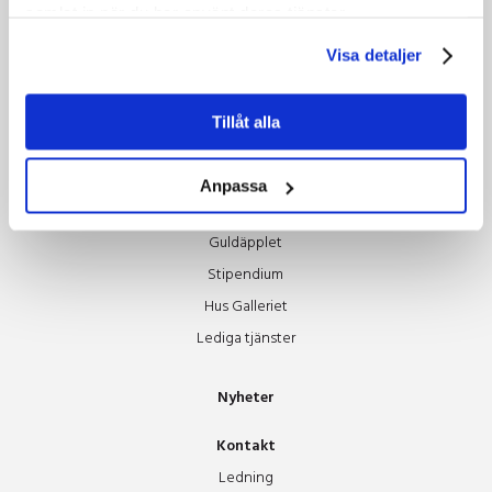
samlat in när du har använt deras tjänster.
Gröna möten
Grönare mat & boende
Visa detaljer
Grönare resor
Tillsammans hjälps vi åt
Tillåt alla
Om oss
Anpassa
Styrelsen
Guldäpplet
Stipendium
Hus Galleriet
Lediga tjänster
Nyheter
Kontakt
Ledning