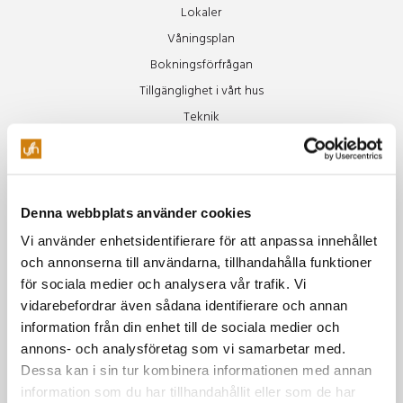
Lokaler
Våningsplan
Bokningsförfrågan
Tillgänglighet i vårt hus
Teknik
Restaurang
Äpplet
Denna webbplats använder cookies
Specialkost Äpplet
Vi använder enhetsidentifierare för att anpassa innehållet
Freja
och annonserna till användarna, tillhandahålla funktioner
Vinluncher
för sociala medier och analysera vår trafik. Vi
Beer Club
vidarebefordrar även sådana identifierare och annan
Soul Train
information från din enhet till de sociala medier och
annons- och analysföretag som vi samarbetar med.
Miljö
Dessa kan i sin tur kombinera informationen med annan
information som du har tillhandahållit eller som de har
Vår miljöpolicy