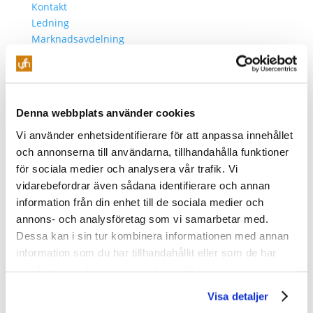
Kontakt
Ledning
Marknadsavdelning
Konferensservice
Äpplet
Evenemang
Teknik
Denna webbplats använder cookies
Fastighet
Vi använder enhetsidentifierare för att anpassa innehållet
Ekonomi
Offert
och annonserna till användarna, tillhandahålla funktioner
för sociala medier och analysera vår trafik. Vi
Välj en sida
vidarebefordrar även sådana identifierare och annan
information från din enhet till de sociala medier och
annons- och analysföretag som vi samarbetar med.
Dessa kan i sin tur kombinera informationen med annan
Bengt
information som du har tillhandahållit eller som de har
samlat in när du har använt deras tjänster.
Visa detaljer