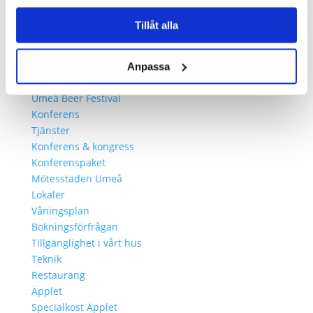
Evenemang
Festivaler & mässor
Tillåt alla
House of Metal
Powerpose FM festival
Jazzfestivalen
Anpassa
Vin i Umeå
Umeå Beer Festival
Konferens
Tjänster
Konferens & kongress
Konferenspaket
Mötesstaden Umeå
Lokaler
Våningsplan
Bokningsförfrågan
Tillgänglighet i vårt hus
Teknik
Restaurang
Äpplet
Specialkost Äpplet