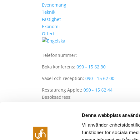
Evenemang
Teknik
Fastighet
Ekonomi
Offert
Telefonnummer:
Boka konferens:
090 - 15 62 30
Växel och reception:
090 - 15 62 00
Restaurang Äpplet:
090 - 15 62 44
Besöksadress:
Umeå Folkets Hus
Denna webbplats använde
Skolgatan 59
Vi använder enhetsidentifie
903 29 Umeå
funktioner för sociala medi
Postadress:
annan information från din