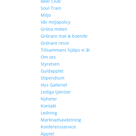
Beer Club
Soul Train
Miljö
Vår miljöpolicy
Gröna möten
Grönare mat & boende
Grönare resor
Tillsammans hjälps vi åt
Om oss
Styrelsen
Guldäpplet
Stipendium
Hus Galleriet
Lediga tjänster
Nyheter
Kontakt
Ledning
Marknadsavdelning
Konferensservice
Äpplet