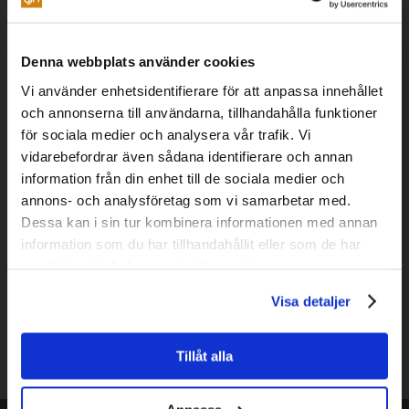
Konferenspaket
Mötesstaden Umeå
Lokaler
Våningsplan
Bokningsförfrågan
Tillgänglighet i vårt hus
Teknik
Denna webbplats använder cookies
Restaurang
Vi använder enhetsidentifierare för att anpassa innehållet
Äpplet
Specialkost Äpplet
Freja
och annonserna till användarna, tillhandahålla funktioner
Vinluncher
Beer Club
Soul Train
för sociala medier och analysera vår trafik. Vi
Miljö
vidarebefordrar även sådana identifierare och annan
Vår miljöpolicy
Gröna möten
information från din enhet till de sociala medier och
Grönare mat & boende
Grönare resor
annons- och analysföretag som vi samarbetar med.
Tillsammans hjälps vi åt
Dessa kan i sin tur kombinera informationen med annan
Om oss
information som du har tillhandahållit eller som de har
Styrelsen
Guldäpplet
Stipendium
samlat in när du har använt deras tjänster.
Hus Galleriet
Lediga tjänster
Nyheter
Visa detaljer
Kontakt
Ledning
Marknadsavdelning
Konferensservice
Äpplet
Evenemang
Tillåt alla
Teknik
Fastighet
Ekonomi
Offert