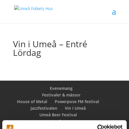
Vin i Umeå – Entré
Lördag
Evenemang
Festivaler & mässor
House of Metal
Powerpose FM festival
Jazzfestivalen
Vin i Umeå
Umeå Beer Festival
Konferens
Tjänster
Konferens & kongress