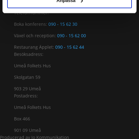
Anpassa
Telefonnummer:
Boka konferens:
090 - 15 62 30
Växel och reception:
090 - 15 62 00
Restaurang Äpplet:
090 - 15 62 44
Besöksadress:
Umeå Folkets Hus
Skolgatan 59
903 29 Umeå
Postadress:
Umeå Folkets Hus
Box 466
901 09 Umeå
Producerad av Jo Kommunikation