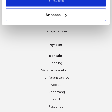
Tillåt alla
Styrelsen
Guldäpplet
Anpassa
Stipendium
Hus Galleriet
Lediga tjänster
Nyheter
Kontakt
Ledning
Marknadsavdelning
Konferensservice
Äpplet
Evenemang
Teknik
Fastighet