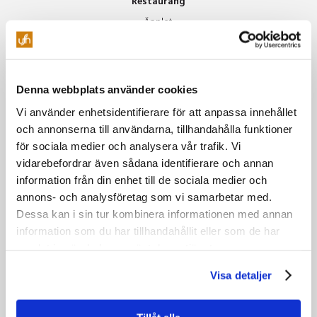
Restaurang
Äpplet
Specialkost Äpplet
Freja
Vinluncher
Denna webbplats använder cookies
Beer Club
Vi använder enhetsidentifierare för att anpassa innehållet
Soul Train
och annonserna till användarna, tillhandahålla funktioner
för sociala medier och analysera vår trafik. Vi
Miljö
vidarebefordrar även sådana identifierare och annan
information från din enhet till de sociala medier och
Vår miljöpolicy
annons- och analysföretag som vi samarbetar med.
Gröna möten
Dessa kan i sin tur kombinera informationen med annan
Grönare mat & boende
information som du har tillhandahållit eller som de har
Grönare resor
samlat in när du har använt deras tjänster.
Tillsammans hjälps vi åt
Visa detaljer
Om oss