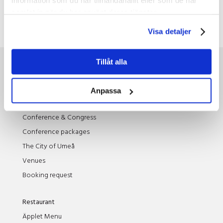
information som du har tillhandahållit eller som de har
samlat in när du har använt deras tjänster.
ymer6
Visa detaljer
Tillåt alla
Events
Conference
Anpassa
Services
Conference & Congress
Conference packages
The City of Umeå
Venues
Booking request
Restaurant
Äpplet Menu