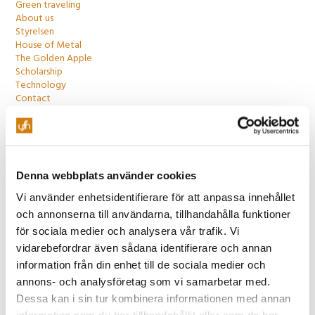
Green traveling
About us
Styrelsen
House of Metal
The Golden Apple
Scholarship
Technology
Contact
Ledning
Marknadsavdelning
Konferensservice
Äpplet
Evenemang
Denna webbplats använder cookies
Teknik
Fastighet
Vi använder enhetsidentifierare för att anpassa innehållet
Ekonomi
och annonserna till användarna, tillhandahålla funktioner
Request quote
för sociala medier och analysera vår trafik. Vi
vidarebefordrar även sådana identifierare och annan
information från din enhet till de sociala medier och
annons- och analysföretag som vi samarbetar med.
Dessa kan i sin tur kombinera informationen med annan