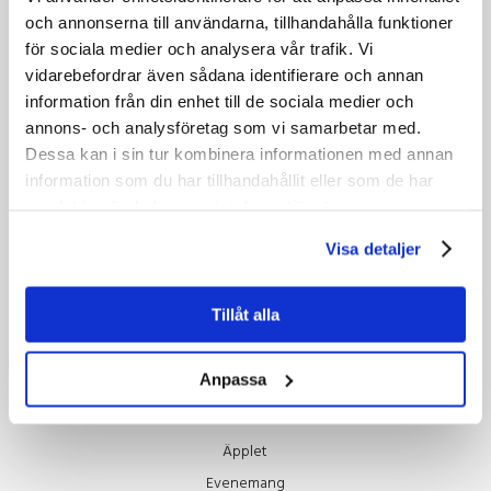
Greener food and accommodations
och annonserna till användarna, tillhandahålla funktioner
Green traveling
för sociala medier och analysera vår trafik. Vi
vidarebefordrar även sådana identifierare och annan
information från din enhet till de sociala medier och
About us
annons- och analysföretag som vi samarbetar med.
Styrelsen
Dessa kan i sin tur kombinera informationen med annan
House of Metal
information som du har tillhandahållit eller som de har
The Golden Apple
samlat in när du har använt deras tjänster.
Scholarship
Visa detaljer
Technology
Tillåt alla
Contact
Ledning
Anpassa
Marknadsavdelning
Konferensservice
Äpplet
Evenemang