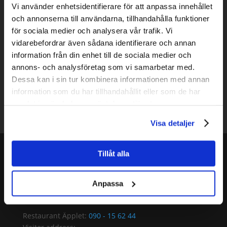
Greener food and accommodations
Vi använder enhetsidentifierare för att anpassa innehållet
Green traveling
och annonserna till användarna, tillhandahålla funktioner
About us
för sociala medier och analysera vår trafik. Vi
Styrelsen
House of Metal
vidarebefordrar även sådana identifierare och annan
The Golden Apple
Scholarship
information från din enhet till de sociala medier och
Technology
annons- och analysföretag som vi samarbetar med.
Contact
Dessa kan i sin tur kombinera informationen med annan
Ledning
Marknadsavdelning
information som du har tillhandahållit eller som de har
Konferensservice
Äpplet
Evenemang
samlat in när du har använt deras tjänster.
Teknik
Fastighet
Ekonomi
Request quote
Visa detaljer
Tillåt alla
Telephone:
Book conference:
090 - 15 62 30
Anpassa
Reception:
090 - 15 62 00
Restaurant Äpplet:
090 - 15 62 44