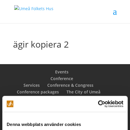
ägir kopiera 2
Events
Conference
Services
Conference & Congress
Conference packages
The City of Umeå
Venues
Booking request
Restaurant
Äpplet Menu
Environment
Denna webbplats använder cookies
Our environmental policy
Green Meetings