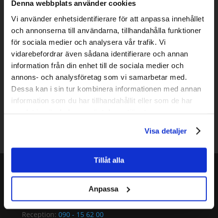
Denna webbplats använder cookies
Environment
Our environmental policy
Green Meetings
Vi använder enhetsidentifierare för att anpassa innehållet
Greener food and accommodations
och annonserna till användarna, tillhandahålla funktioner
Green traveling
för sociala medier och analysera vår trafik. Vi
About us
vidarebefordrar även sådana identifierare och annan
Styrelsen
House of Metal
information från din enhet till de sociala medier och
The Golden Apple
Scholarship
annons- och analysföretag som vi samarbetar med.
Technology
Dessa kan i sin tur kombinera informationen med annan
Contact
information som du har tillhandahållit eller som de har
Ledning
Marknadsavdelning
samlat in när du har använt deras tjänster.
Konferensservice
Äpplet
Evenemang
Teknik
Fastighet
Ekonomi
Visa detaljer
Request quote
Tillåt alla
Telephone:
Anpassa
Book conference:
090 - 15 62 30
Reception:
090 - 15 62 00