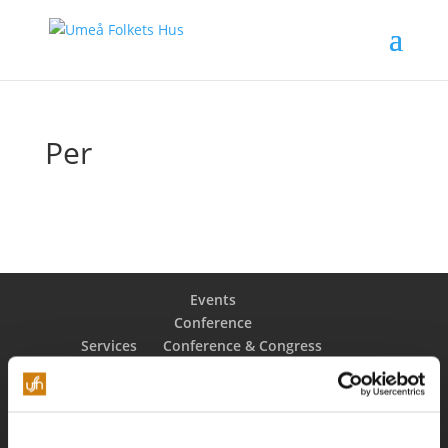
Per
Events
Conference
Services
Conference & Congress
Conference packages
The City of Umeå
Venues
Booking request
Restaurant
Äpplet Menu