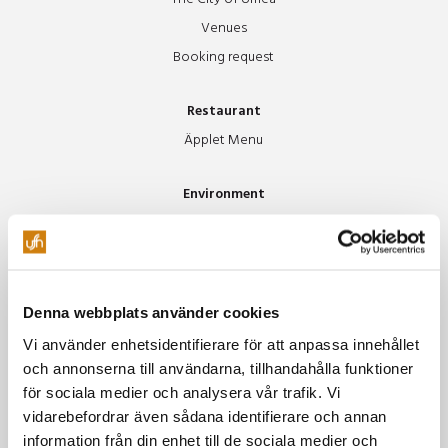
Venues
Booking request
Restaurant
Äpplet Menu
Environment
Our environmental policy
Green Meetings
Greener food and accommodations
Green traveling
Denna webbplats använder cookies
Vi använder enhetsidentifierare för att anpassa innehållet
About us
och annonserna till användarna, tillhandahålla funktioner
Styrelsen
för sociala medier och analysera vår trafik. Vi
vidarebefordrar även sådana identifierare och annan
House of Metal
information från din enhet till de sociala medier och