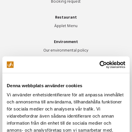
Booking request
Restaurant
Äpplet Menu
Environment
Our environmental policy
Green Meetings
Greener food and accommodations
Green traveling
Denna webbplats använder cookies
About us
Vi använder enhetsidentifierare för att anpassa innehållet
Styrelsen
och annonserna till användarna, tillhandahålla funktioner
House of Metal
för sociala medier och analysera vår trafik. Vi
vidarebefordrar även sådana identifierare och annan
The Golden Apple
information från din enhet till de sociala medier och
Scholarship
annons- och analysföretag som vi samarbetar med.