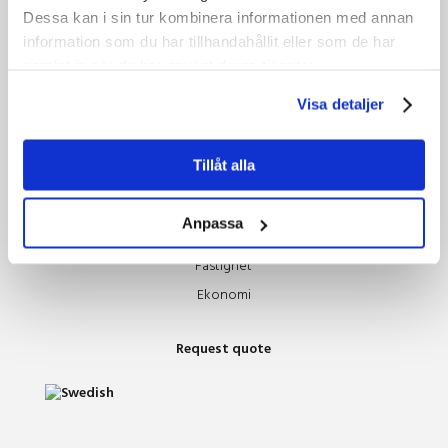
Technology
Dessa kan i sin tur kombinera informationen med annan
information som du har tillhandahållit eller som de har
Contact
samlat in när du har använt deras tjänster.
Ledning
Visa detaljer
Marknadsavdelning
Konferensservice
Tillåt alla
Äpplet
Evenemang
Anpassa
Teknik
Fastighet
Ekonomi
Request quote